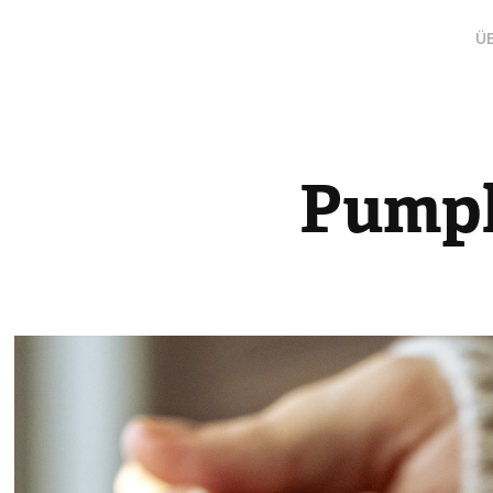
Ü
Pumpk